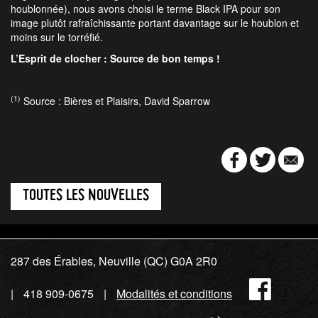
houblonnée), nous avons choisi le terme Black IPA pour son
image plutôt rafraîchissante portant davantage sur le houblon et
moins sur le torréfié.
L’Esprit de clocher : Source de bon temps !
(1
)
Source : Bières et Plaisirs, David Sparrow
TOUTES LES NOUVELLES
287 des Érables, Neuville (QC) G0A 2R0
Fac
418 909-0675
Modalités et conditions