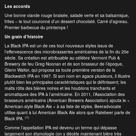
Les accords
Une bonne viande rouge braisée, salade verte et sa balsamique,
frites – le tout couronné d’un dessert chocolaté. Carré d’agneau.
Premier barbecue du printemps !
Un grain d’histoire
La Black IPA est un de ces tout nouveaux styles issus de
l’effervescence des microbrasseries américaines de la fin du 20e
siècle. Sa création est attribuable au célèbre Vermont Pub &
Brewery de feu Greg Noonan et de son brasseur de l’époque,
Glenn Walter, qui proposa sa toute première version de la
Blackwatch IPA en 1997. Si son nom en agace plusieurs, il illustre
plutôt bien les principales caractéristiques qui le définissent; les
malts rôtis des bières noires et les houblons tranchants et
aromatiques des IPA à l’américaine. En 2011, l’Association des
brasseurs américains (American Brewers Association) ajouta le «
American-style Black Ale » à sa liste de styles. Beeradvocate
utilise quant à lui American Black Ale alors que Ratebeer parle de
(1)
Black IPA.
Comme l’appellation IPA est devenu un terme qui dépasse
largement son étymologie (on y décèle maintenant bière très