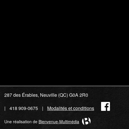
287 des Érables, Neuville (QC) G0A 2R0
Fac
418 909-0675
Modalités et conditions
Une réalisation de
Bienvenue-Multimédia