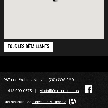
TOUS LES DÉTAILLANTS
287 des Érables, Neuville (QC) G0A 2R0
Fac
418 909-0675
Modalités et conditions
Une réalisation de
Bienvenue-Multimédia