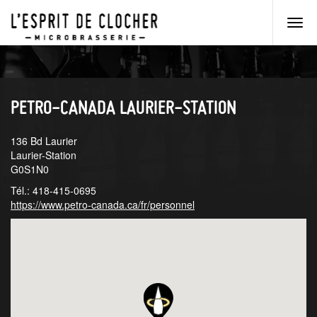
Men
princ
Aller
Aller
au
au
menu
contenu
principal
principal
PETRO-CANADA LAURIER-STATION
136 Bd Laurier
Laurier-Station
G0S1N0
Tél.: 418-415-0695
https://www.petro-canada.ca/fr/personnel