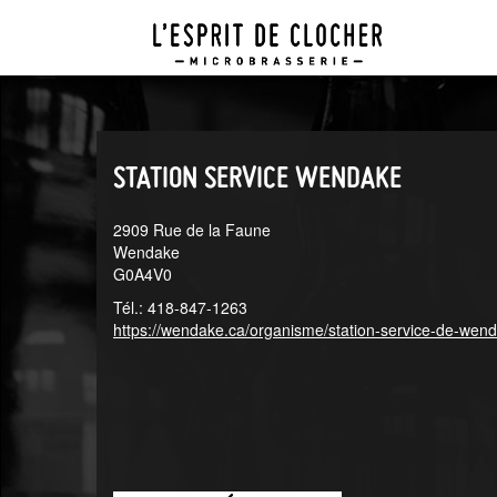
Aller
Aller
au
au
menu
contenu
principal
principal
STATION SERVICE WENDAKE
2909 Rue de la Faune
Wendake
G0A4V0
Tél.: 418-847-1263
https://wendake.ca/organisme/station-service-de-wen