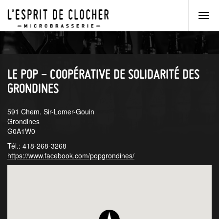
Men
princ
Aller
Aller
au
au
menu
contenu
principal
principal
LE POP - COOPÉRATIVE DE SOLIDARITÉ DES
GRONDINES
591 Chem. Sir-Lomer-Gouin
Grondines
G0A1W0
Tél.: 418-268-3268
https://www.facebook.com/popgrondines/