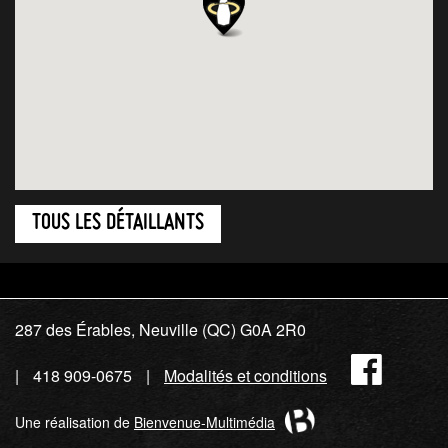
TOUS LES DÉTAILLANTS
287 des Érables, Neuville (QC) G0A 2R0
Fac
418 909-0675
Modalités et conditions
Une réalisation de
Bienvenue-Multimédia