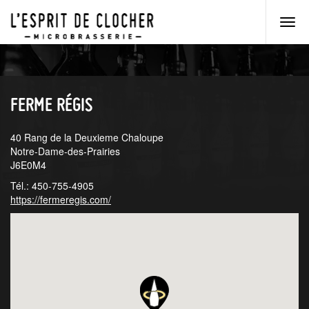
Men
princ
Aller
Aller
au
au
menu
contenu
principal
principal
FERME RÉGIS
40 Rang de la Deuxieme Chaloupe
Notre-Dame-des-Prairies
J6E0M4
Tél.: 450-755-4905
https://fermeregis.com/