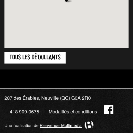
TOUS LES DÉTAILLANTS
287 des Érables, Neuville (QC) G0A 2R0
Fac
418 909-0675
Modalités et conditions
Une réalisation de
Bienvenue-Multimédia