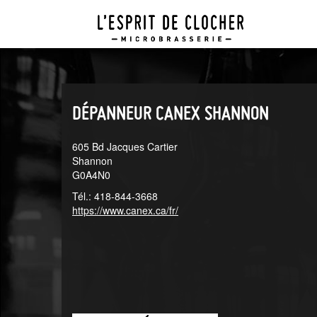
Aller
Aller
au
au
menu
contenu
principal
principal
DÉPANNEUR CANEX SHANNON
605 Bd Jacques Cartier
Shannon
G0A4N0
Tél.: 418-844-3668
https://www.canex.ca/fr/