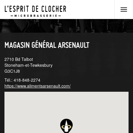
Men
princ
Aller
Aller
au
au
menu
contenu
principal
principal
MAGASIN GÉNÉRAL ARSENAULT
2710 Bd Talbot
Stoneham-et-Tewkesbury
G3C1J8
Tél.: 418-848-2274
https://www.alimentsarsenault.com/