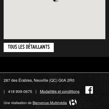
TOUS LES DÉTAILLANTS
287 des Érables, Neuville (QC) G0A 2R0
Fac
418 909-0675
Modalités et conditions
Une réalisation de
Bienvenue-Multimédia